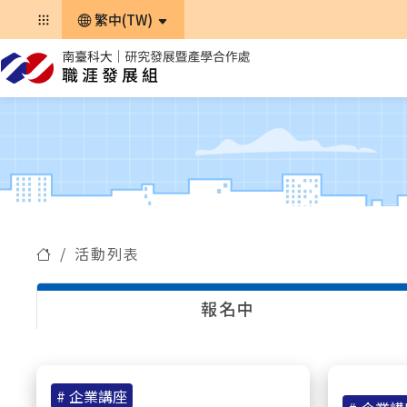
繁中(TW)
活動列表
報名中
# 企業講座