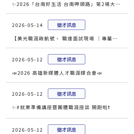
✨️2026「台南好生活 台南呷頭路」第2場大型就業博覽會✨️
2026-05-14
徵才訊息
【美光職涯啟航號， 職達面試現場 ｜專屬接駁 ×廠區現場面試｜一週內快速得知結果】(報名倒數中!!!
2026-05-12
徵才訊息
📣2026 高雄新媒體人才職涯媒合會📣
2026-05-12
徵才訊息
✨️#就業準備講座暨團體職涯座談 開跑啦❗️
2026-05-12
徵才訊息