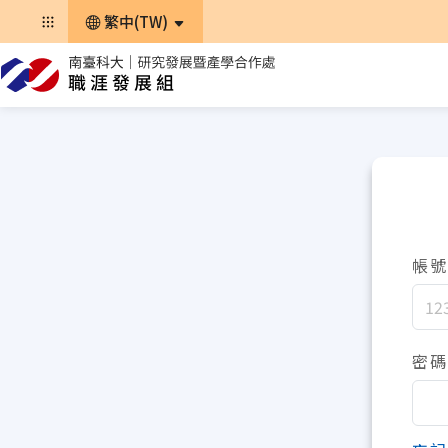
繁中(TW)
帳號
密碼